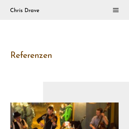
Home
VioLoop
Violine solo
Referenzen
Aktuelles