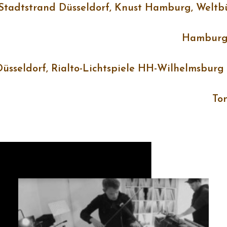
 Stadtstrand Düsseldorf, Knust Hamburg, Welt
Hamburg,
üsseldorf, Rialto-Lichtspiele HH-Wilhelmsburg
To